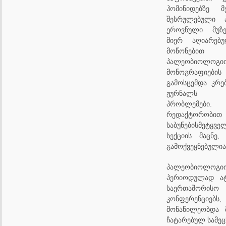
ჰომინიდებზე მ
შესრულებული 
ეროვნული მუზე
მიერ აღიარებ
მოწონები
პალეობიოლ
მონოგრაფიე
გამოსცემდა კრ
ჟურნალს პ
პრობლემები.
რედაქტორ
საბუნებისმეტყ
სექციის მაცნე
გამოქვეყნებულია
პალეობიოლ
პერიოდულად ატ
საერთაშორ
კონფერენც
მონაწილეობდა მ
ჩატარებულ სამეც