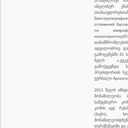
(ი.შატილოვა თ
ინგლისურ ენა
(თანაავტო
Биостратиграфия
отлижений
бассе
по
микроф
нанопланктону
თანამშრომლების
ადგილობრივ და
გამოცემებში 41 ს
წელს ა.ვეკ
გამოქვეყნდა ს
პრეისტორიის სე
ჟურნალი Археоло
2011 წელს ინსტ
მონაწილეობა 
სამეცნიერო კონ
კომის ავტ. რესპ
(ბაქო), სომ
მონაწილეობდ
თურქმენეთში და 