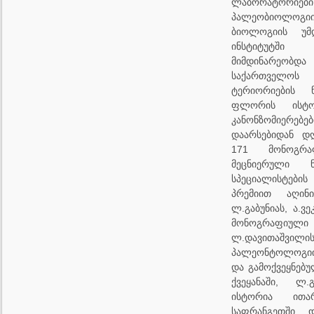
ლაბორატორ
პალეობიოლო
ბიოლოგიის უმ
ინსტიტუტში
მიმდინარეობდ
საქართველ
ტერიორიების 
ფლორის ისტორ
კანონზომიერ
დაარსებიდან დღ
171 მონოგრა
მეცნიერული ნ
სპეციალისტების
პრემიით აღინი
ლ.გაბუნიას, ა.ვ
მონოგრაფი
ლ.დავითაშვილი
პალეონტოლოგი
და გამოქვეყნებ
ქვეყანაში, ლ.გ
ისტორია ითა
საფრანგეთში დ