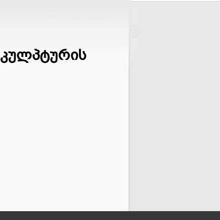
სკულპტურის