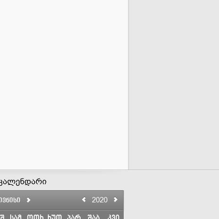
2020
ივნისი
შ
სამ
ოთხ
ხუთ
პარ
შაბ
კვი